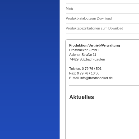
Minis
Produktkatalog zum Download
Produktspezifikationen zum Download
Produktion/Vertrieb/Verwaltung
Frostbäcker GmbH
Aalener Straße 11
74429 Sulzbach-Laufen
Telefon: 0 79 76 / 501
Fax: 0 79 76 / 13 36
E-Mail: info@frostbaecker.de
Aktuelles